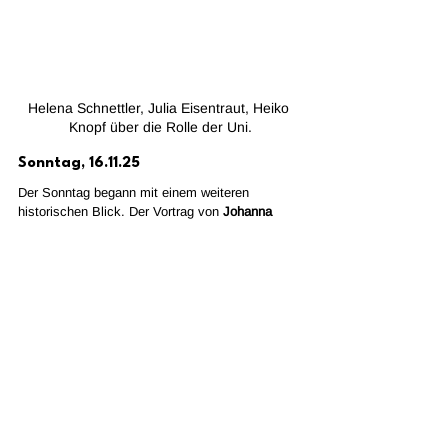
Helena Schnettler, Julia Eisentraut, Heiko 
Knopf über die Rolle der Uni.
Sonntag, 16.11.25
Der Sonntag begann mit einem weiteren 
historischen Blick. Der Vortrag von 
Johanna 
Langenbrinck
 beleuchtete die Ausgrenzung an 
der Berliner Universität nach 1933 und der 
Bedeutung autonomer Hochschulen. Ihr haben 
wir die direkte Auswirkung der Systeme 
erfahren, mit denen wir uns am Wochenende 
beschäftigt haben. Dieser Vortrag und unsere 
Diskussion machten die Konsequenzen greifbar. 