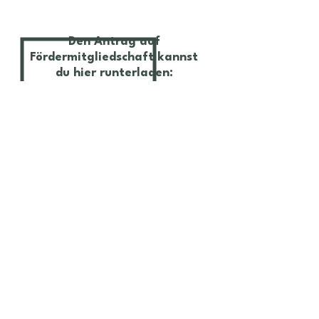
Den Antrag auf
Fördermitgliedschaft kannst
du hier runterladen:
Zugehörige Dateien:
Antrag auf Fördermitgliedschaft
Herunterladen
Unterstützung
Intranet
Kontakt
Mitgliedercloud
Impressum