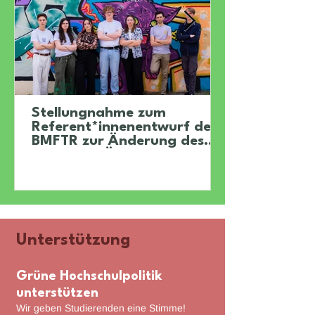
Stellungnahme zum
Referent*innenentwurf des
BMFTR zur Änderung des
30. BAföGÄndG
Unterstützung
Grüne Hochschulpolitik
unterstützen
Wir geben Studierenden eine Stimme!