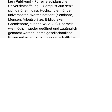
kein Publikum!
- Für eine solidarische
Universitätsöffnung! - CampusGrün setzt
sich dafür ein, dass Hochschulen für den
universitären "Normalbetrieb" (Seminare,
Mensen, Arbeitsplätze, Bibliotheken,
Gremienorte) für das WiSe 20/21 so weit
wie möglich wieder geöffnet und zugänglich
gemacht werden, damit gesellschaftliche
Krisen mit einem kritisch-wissenschaftlichen
Ansatz verhandelt werden können. Dabei
müssen Hygienekonzepte zur Eindämmung
der Covid-19-Pandemie ausreichend
beachtet werden.
16.07.2019
Gegen den EU-Aufrüstungsfonds
-
Beschlossen am
29.06.2019
auf der 39.
Bundesmitgliederversammlung in Erlangen.