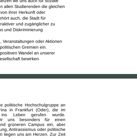
tzen wir uns auch für soziale
en allen Studierenden die gleichen
von ihrer Herkunft oder
ehört auch, die Stadt für
traktiver und zugänglicher zu
 und Diskriminierung
n, Veranstaltungen oder Aktionen
politischen Gremien ein.
positiven Wandel an unserer
esellschaft bewirken
ne politische Hochschulgruppe an
rina in Frankfurt (Oder), die im
2 ins Leben gerufen wurde.
wir uns besonders für einen
 und grüneren Campus ein, aber
ung, Antirassismus oder politische
en liegen uns am Herzen. Zur Zeit