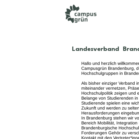
AKTUELL
Landesverband Bran
Hallo und herzlich willkomm
Campusgrün Brandenburg, 
Hochschulgruppen in Brand
Als bisher einziger Verband i
miteinander vernetzen, Präs
Hochschulpolitik zeigen und e
Belange von Studierenden in
Studierende spielen eine wich
Zukunft und werden zu selten 
Herausforderungen eingebu
In Brandenburg stehen wir v
Bereich Mobilität, Integration
Brandenburgische Hochschul
Forderungen Gehör zu versch
Kontakt mit den Vertreter*i