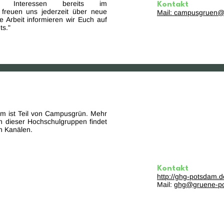
e Interessen bereits im
Kontakt
 freuen uns jederzeit über neue
Mail:
campusgruen@e
re Arbeit informieren wir Euch auf
ts."
m ist Teil von Campusgrün. Mehr
en dieser Hochschulgruppen findet
en Kanälen.
Kontakt
http://ghg-potsdam.d
Mail:
ghg@gruene-p