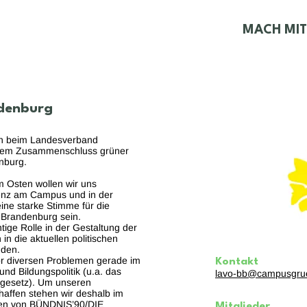
ES
WIR
STRUKTUR
MACH MIT
denburg
en beim Landesverband
dem Zusammenschluss grüner
enburg.
m Osten wollen wir uns
enz am Campus und in der
ine starke Stimme für die
 Brandenburg sein.
tige Rolle in der Gestaltung der
in die aktuellen politischen
nden.
or diversen Problemen gerade im
Kontakt
 und Bildungspolitik (u.a. das
lavo-bb@campusgru
gesetz). Um unseren
affen stehen wir deshalb im
nnen von BÜNDNIS’90/DIE
Mitglieder