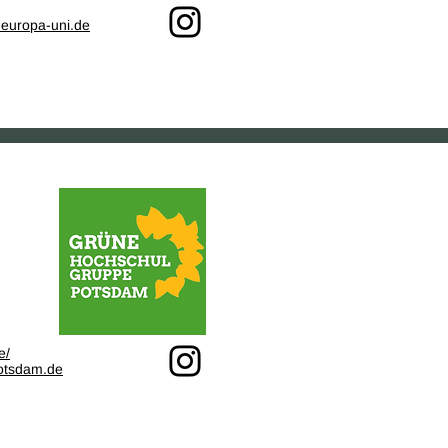
uropa-uni.de
e/
otsdam.de