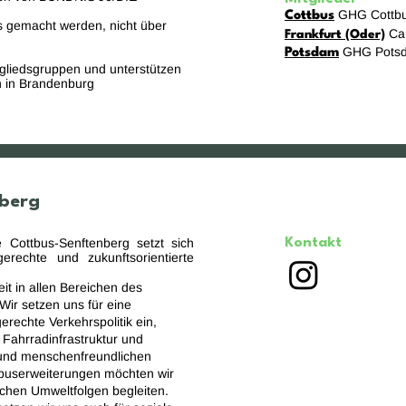
GHG Cottbu
Cottbus
dis gemacht werden, nicht über
Ca
Frankfurt (Oder)
GHG Pots
Potsdam
tgliedsgruppen und unterstützen
 in Brandenburg
berg
Cottbus-Senftenberg setzt sich
Kontakt
gerechte und zukunftsorientierte
eit in allen Bereichen des
Wir setzen uns für eine
rechte Verkehrspolitik ein,
Fahrradinfrastruktur und
 und menschenfreundlichen
userweiterungen möchten wir
lichen Umweltfolgen begleiten.