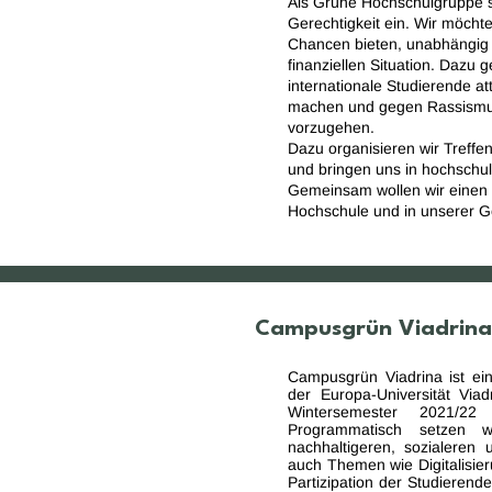
Als Grüne Hochschulgruppe se
Gerechtigkeit ein. Wir möcht
Chancen bieten, unabhängig 
finanziellen Situation. Dazu g
internationale Studierende at
machen und gegen Rassismus
vorzugehen.
Dazu organisieren wir Treffe
und bringen uns in hochschul
Gemeinsam wollen wir einen 
Hochschule und in unserer G
Campusgrün Viadrina
Campusgrün Viadrina ist ei
der Europa-Universität Viad
Wintersemester 2021/2
Programmatisch setzen 
nachhaltigeren, sozialeren
auch Themen wie Digitalisier
Partizipation der Studierend