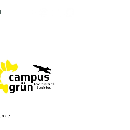
!
en.de