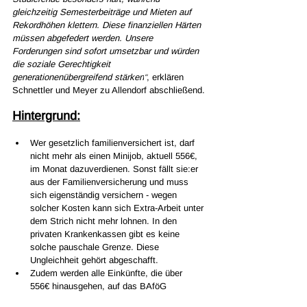
gleichzeitig Semesterbeiträge und Mieten auf 
Rekordhöhen klettern. Diese finanziellen Härten 
müssen abgefedert werden. Unsere 
Forderungen sind sofort umsetzbar und würden 
die soziale Gerechtigkeit 
generationenübergreifend stärken
“
, erklären 
Schnettler und Meyer zu Allendorf abschließend.
Hintergrund:
Wer gesetzlich familienversichert ist, darf 
nicht mehr als einen Minijob, aktuell 556€, 
im Monat dazuverdienen. Sonst fällt sie:er 
aus der Familienversicherung und muss 
sich eigenständig versichern - wegen 
solcher Kosten kann sich Extra-Arbeit unter 
dem Strich nicht mehr lohnen. In den 
privaten Krankenkassen gibt es keine 
solche pauschale Grenze. Diese 
Ungleichheit gehört abgeschafft.
Zudem werden alle Einkünfte, die über  
556€ hinausgehen, auf das BAföG 
angerechnet. Wer mehr arbeitet, sollte das 